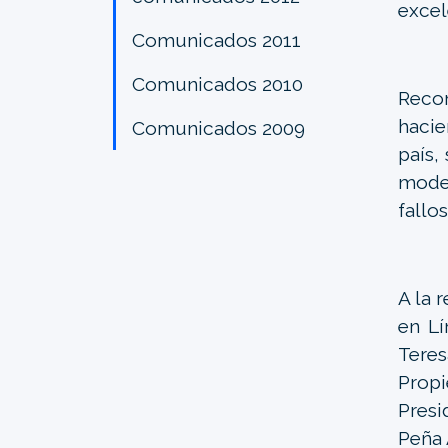
excel
Comunicados 2011
Comunicados 2010
Recon
hacie
Comunicados 2009
país,
moder
fallo
A la 
en Lí
Teres
Prop
Presi
Peña