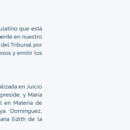
ulatino que está
amente en nuestro
 del Tribunal por
sos y emitir los
alizada en Juicio
 preside, y María
l en Materia de
aya Domínguez,
sana Edith de la