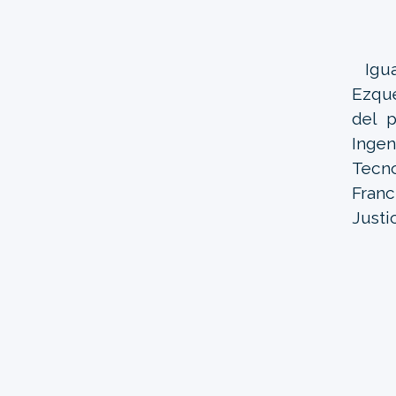
Igua
Ezque
del p
Inge
Tecno
Franc
Justi