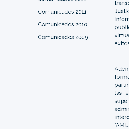
trans
Justi
Comunicados 2011
info
Comunicados 2010
publi
virtu
Comunicados 2009
exito
Ademá
forma
parti
las 
supe
admin
inte
“AMIJ