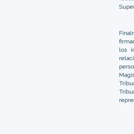
Super
Fina
firma
los i
relac
pers
Magis
Tribu
Trib
repre