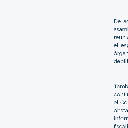
De ac
asam
reuni
el es
órgan
debil
Tamb
conti
el Co
obst
infor
fisca