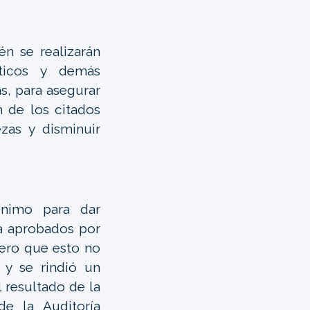
n se realizarán
áticos y demás
s, para asegurar
n de los citados
zas y disminuir
ínimo para dar
a aprobados por
pero que esto no
 y se rindió un
l resultado de la
de la Auditoría