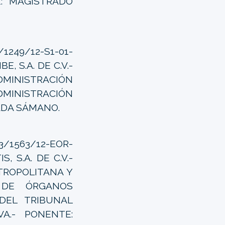
E: MAGISTRADO
1249/12-S1-01-
, S.A. DE C.V.-
DMINISTRACIÓN
DMINISTRACIÓN
ADA SÁMANO.
3/1563/12-EOR-
, S.A. DE C.V.-
TROPOLITANA Y
 DE ÓRGANOS
DEL TRIBUNAL
VA.- PONENTE: