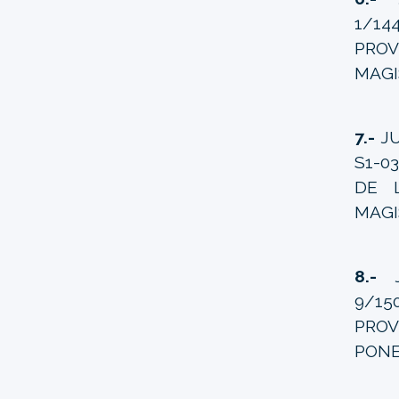
1/14
PROV
MAGI
7.-
JU
S1-0
DE 
MAGI
8.-
J
9/15
PROV
PONE