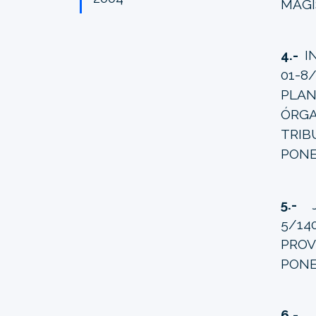
MAGI
4.-
IN
01-8
PLAN
ÓRG
TRIB
PONE
5.-
5/14
PROV
PONE
6.-