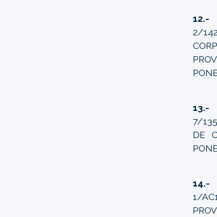
12.
2/1
COR
PROV
PONE
13.-
J
7/13
DE C
PONE
14.-
J
1/AC1
PROV