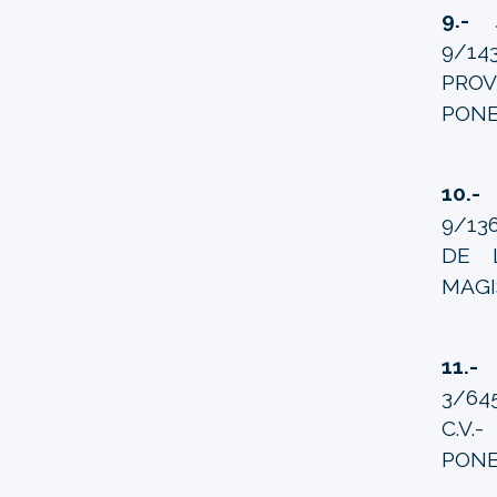
9.-
9/14
PROV
PONE
10.
9/13
DE 
MAGI
11.
3/64
C.V.
PONE