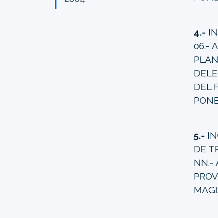
4.-
IN
06.- 
PLAN
DELE
DEL 
PONE
5.-
IN
DE T
NN.-
PROV
MAGI