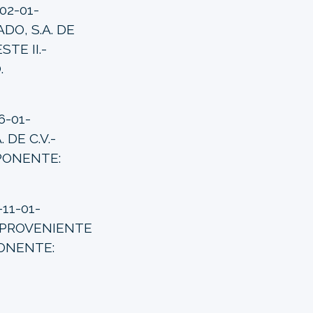
02-01-
DO, S.A. DE
TE II.-
.
6-01-
 DE C.V.-
PONENTE:
11-01-
.- PROVENIENTE
PONENTE: