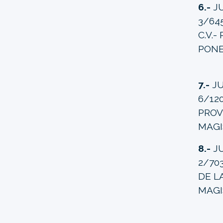
6.-
J
3/64
C.V.
PONE
7.-
JU
6/120
PROV
MAGI
8.-
J
2/703
DE L
MAGI