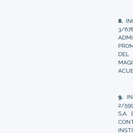
8.
IN
3/6
ADMI
PROM
DEL
MAG
ACUE
9.
IN
2/59
S.A.
CONT
INS