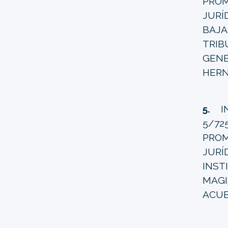
PRO
JURÍ
BAJ
TRIB
GENE
HERN
5.
IN
5/72
PROM
JUR
INS
MAGI
ACUE