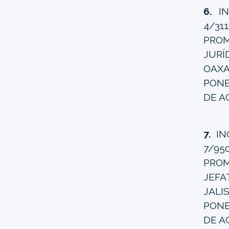
6.
IN
4/31
PRO
JURÍ
OAXA
PONE
DE A
7.
IN
7/95
PROM
JEFA
JAL
PONE
DE A