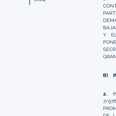
CONT
PAR
DEMA
BAJA
Y EL
PONE
SECR
GRAN
B) I
2.
I
7/97
PROM
DE L