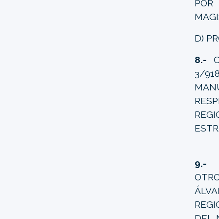
POR
MAGI
D) P
8.-
CO
3/91
MANU
RES
REGI
ESTR
9.-
C
OTRO
ÁLVA
REGI
DEL 