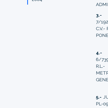
ADMI
3.-
J
7/19
C.V.
PONE
4.
6/73
R.L
METR
GENE
5.-
JU
PL-