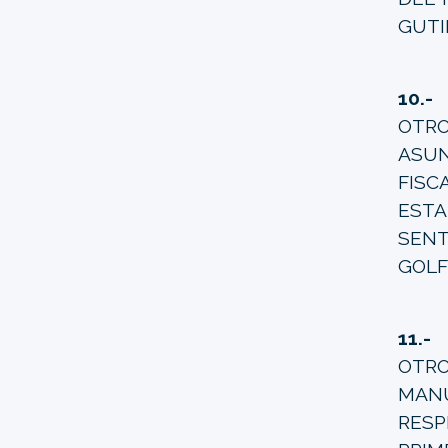
GUTI
10.-
C
OTRO
ASUN
FISC
ESTA
SENT
GOLF
11.-
C
OTRO
MANU
RESP