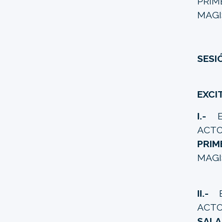
PRI
MAGI
SESI
EXCI
I.-
EX
ACTO
PRI
MAGI
II.-
EX
ACTO
SALA