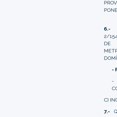
PROV
PONE
6.-
J
2/15
DE 
MET
DOMÍ
-
-
C
C) I
7.-
QU