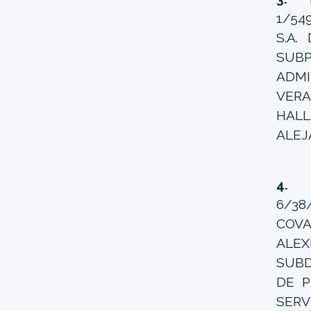
1/54
S.A.
SUB
ADMI
VER
HAL
ALEJ
4.
I
6/38
COVA
ALE
SUBD
DE P
SER