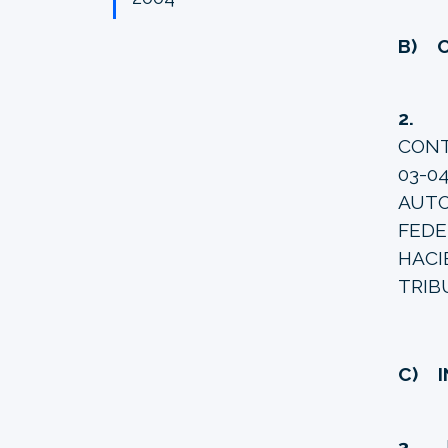
B) C
2
CONT
03-0
AUTO
FED
HACI
TRIB
C) I
3.