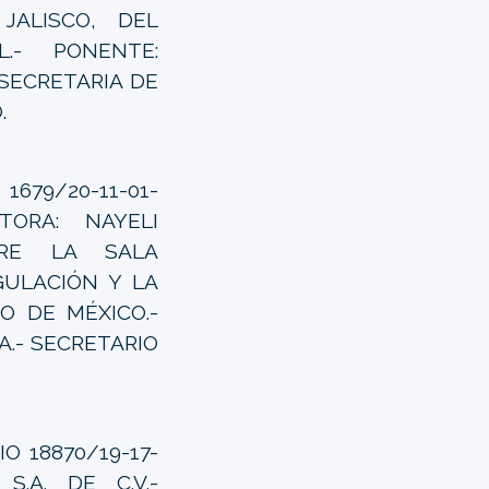
JALISCO, DEL
.- PONENTE:
SECRETARIA DE
.
79/20-11-01-
CTORA: NAYELI
TRE LA SALA
GULACIÓN Y LA
O DE MÉXICO.-
.- SECRETARIO
O 18870/19-17-
 S.A. DE C.V.-