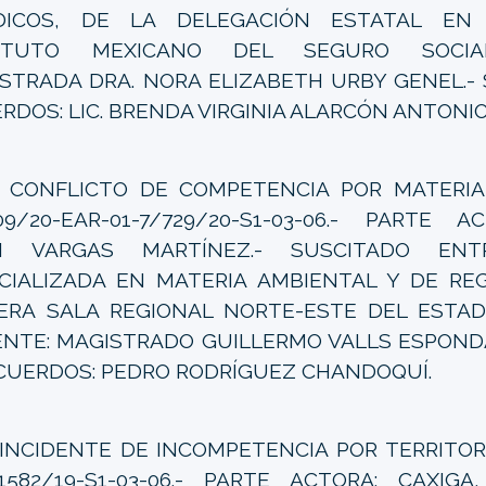
ÍDICOS, DE LA DELEGACIÓN ESTATAL EN 
TITUTO MEXICANO DEL SEGURO SOCIAL
STRADA DRA. NORA ELIZABETH URBY GENEL.- 
RDOS: LIC. BRENDA VIRGINIA ALARCÓN ANTONIO
ONFLICTO DE COMPETENCIA POR MATERIA 16
09/20-EAR-01-7/729/20-S1-03-06.- PARTE A
ZI VARGAS MARTÍNEZ.- SUSCITADO EN
CIALIZADA EN MATERIA AMBIENTAL Y DE RE
ERA SALA REGIONAL NORTE-ESTE DEL ESTAD
NTE: MAGISTRADO GUILLERMO VALLS ESPONDA
CUERDOS: PEDRO RODRÍGUEZ CHANDOQUÍ.
INCIDENTE DE INCOMPETENCIA POR TERRITORI
/1582/19-S1-03-06.- PARTE ACTORA: CAXIGA,