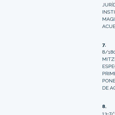
JUR
INS
MAGI
ACUE
7.
C
8/18
MIT
ESPE
PRIM
PONE
DE A
8.
13-7