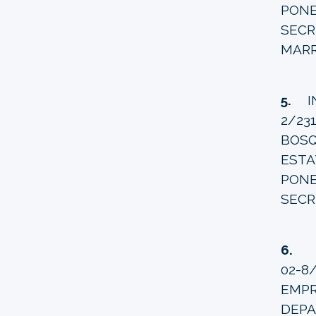
PONE
SEC
MARR
5.
I
2/23
BOSQ
ESTA
PONE
SECR
6.
I
02-8
EMPR
DEPA