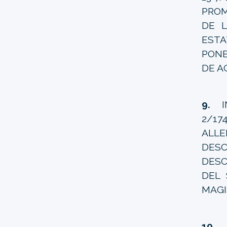
PROM
DE L
ESTA
PONE
DE A
9.
I
2/17
ALL
DESC
DESC
DEL 
MAGI
10.
I