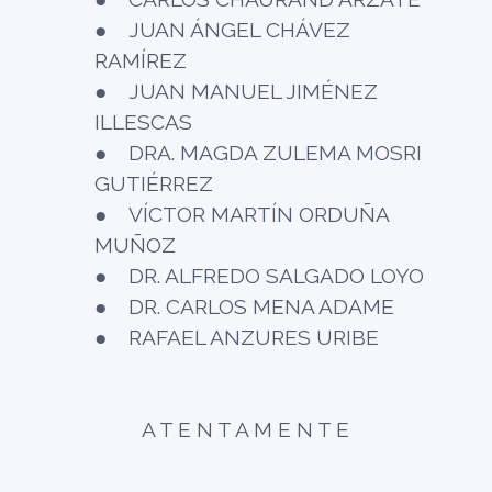
● JUAN ÁNGEL CHÁVEZ
RAMÍREZ
● JUAN MANUEL JIMÉNEZ
ILLESCAS
● DRA. MAGDA ZULEMA MOSRI
GUTIÉRREZ
● VÍCTOR MARTÍN ORDUÑA
MUÑOZ
● DR. ALFREDO SALGADO LOYO
● DR. CARLOS MENA ADAME
● RAFAEL ANZURES URIBE
A T E N T A M E N T E