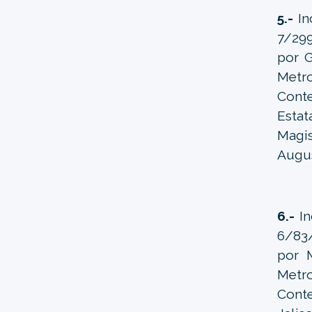
5.-
In
7/299
por G
Metr
Conte
Estat
Magis
Augus
6.-
I
6/83/
por M
Metr
Conte