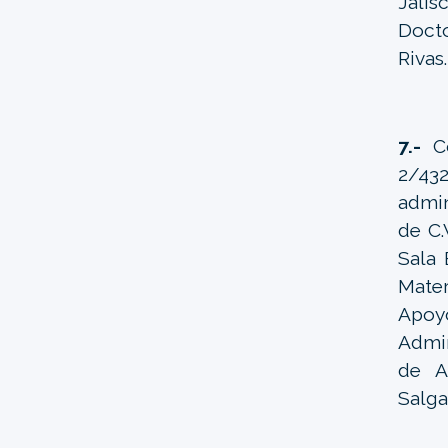
Jalis
Doct
Rivas
7.-
Co
2/43
admin
de C.
Sala 
Mater
Apoy
Admin
de A
Salga