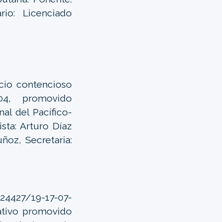
io: Licenciado
icio contencioso
-04, promovido
al del Pacífico-
ista: Arturo Díaz
ñoz, Secretaria:
 24427/19-17-07-
rativo promovido