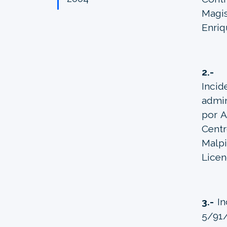
Magi
Enri
2.-
Incid
admi
por A
Centr
Malpi
Licen
3.-
In
5/91/