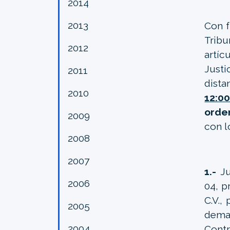
2014
2013
Con f
Tribu
2012
artíc
Justi
2011
dista
2010
12:0
orde
2009
con l
2008
2007
1.-
J
2006
04, p
C.V.,
2005
dema
2004
Contr