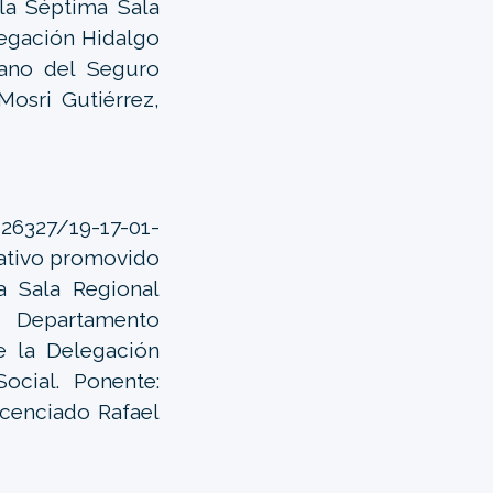
 la Séptima Sala
legación Hidalgo
cano del Seguro
osri Gutiérrez,
 26327/19-17-01-
rativo promovido
ra Sala Regional
el Departamento
e la Delegación
ocial. Ponente:
icenciado Rafael