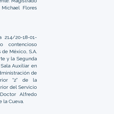
ente: Magistrado
 Michael Flores
 214/20-18-01-
io contencioso
 de México, S.A.
rte y la Segunda
Sala Auxiliar en
dministración de
rior “2” de la
ior del Servicio
 Doctor Alfredo
e la Cueva.