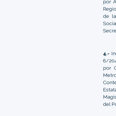
por A
Regio
de la
Socia
Secre
4.-
I
6/204
por C
Metr
Conte
Estat
Magis
del P