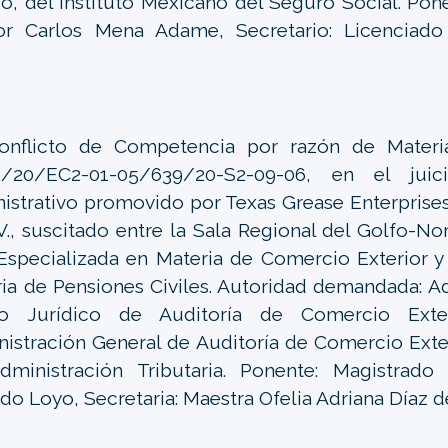
co, del Instituto Mexicano del Seguro Social. Pon
or Carlos Mena Adame, Secretario: Licenciado
.
nflicto de Competencia por razón de Materia
2/20/EC2-01-05/639/20-S2-09-06, en el juic
istrativo promovido por Texas Grease Enterprises
V., suscitado entre la Sala Regional del Golfo-No
Especializada en Materia de Comercio Exterior y 
ia de Pensiones Civiles. Autoridad demandada: A
o Jurídico de Auditoría de Comercio Exte
istración General de Auditoría de Comercio Exter
dministración Tributaria. Ponente: Magistrado
do Loyo, Secretaria: Maestra Ofelia Adriana Díaz d