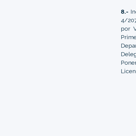
8.-
In
4/207
por V
Prime
Depar
Dele
Pone
Licen