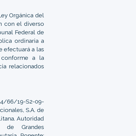
 Ley Orgánica del
ón con el diverso
ibunal Federal de
lica ordinaria a
 efectuará a las
, conforme a la
ia relacionados
-4/66/19-S2-09-
ionales, S.A. de
itana. Autoridad
so de Grandes
utaria. Ponente: