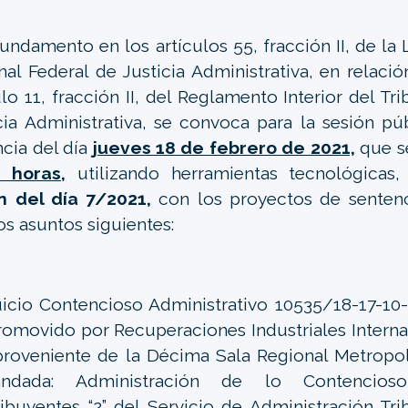
undamento en los artículos 55, fracción II, de la
nal Federal de Justicia Administrativa, en relaci
ulo 11, fracción II, del Reglamento Interior del Tr
cia Administrativa, se convoca para la sesión púb
ncia del día
jueves 18 de febrero de 2021,
que se
0 horas,
utilizando herramientas tecnológicas
n del día 7/2021,
con los proyectos de sentenc
os asuntos siguientes:
uicio Contencioso Administrativo 10535/18-17-10
romovido por Recuperaciones Industriales Internac
 proveniente de la Décima Sala Regional Metropol
ndada: Administración de lo Contencio
ibuyentes “2” del Servicio de Administración Trib