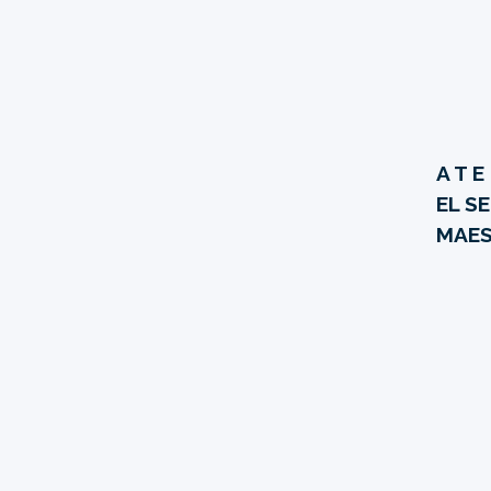
A T E
EL S
MAES