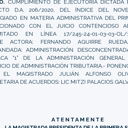
O.
CUMPLIMIENTO DE EJECUTORIA DICTADA 
CTO D.A. 206/2020, DEL ÍNDICE DEL NOV
GIADO EN MATERIA ADMINISTRATIVA DEL PRIM
CIONADO CON EL JUICIO CONTENCIOSO AD
ITADO EN LÍNEA 17/245-24-01-03-03-OL/17/
TE ACTORA: FERNANDO AGUIRRE RUEDA.
NDADA: ADMINISTRACIÓN DESCONCENTRADA
CA “1” DE LA ADMINISTRACIÓN GENERAL 
ICIO DE ADMINISTRACIÓN TRIBUTARIA.- PONE
 EL MAGISTRADO JULIÁN ALFONSO OLIV
ETARIA DE ACUERDOS: LIC MITZI PALACIOS GAL
A T E N T A M E N T E
LA MAGISTRADA PRESIDENTA DE LA PRIMERA 