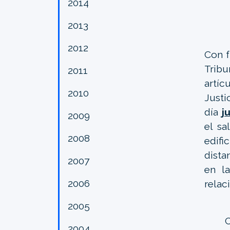
2014
2013
2012
Con f
Tribu
2011
artíc
2010
Justi
día
j
2009
el sa
2008
edifi
dista
2007
en l
2006
relac
2005
2004