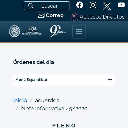
Correo
Accesos Directos
Órdenes del día
Menú Expandible
inicio
acuerdos
Nota Informativa 45/2020
P L E N O