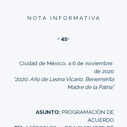
N O T A I N F O R M A T I V A
- 45-
Ciudad de México, a 6 de noviembre
de 2020
“2020, Año de Leona Vicario, Benemérita
Madre de la Patria”
ASUNTO:
PROGRAMACIÓN DE
ACUERDO