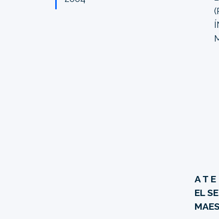
A T E
EL S
MAES