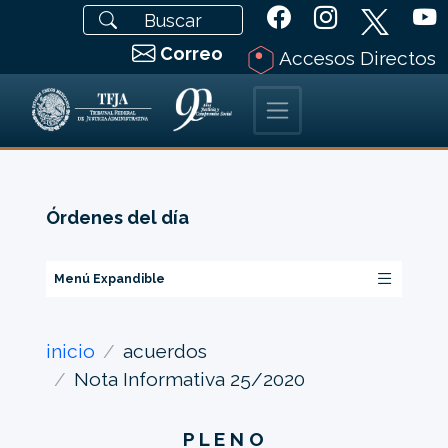
Correo
Accesos Directos
Órdenes del día
Menú Expandible
inicio
acuerdos
Nota Informativa 25/2020
P L E N O