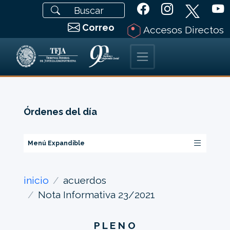
Correo
Accesos Directos
Órdenes del día
Menú Expandible
inicio
acuerdos
Nota Informativa 23/2021
P L E N O