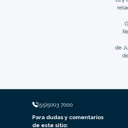
rela
G
Re
de Ju
de
(55)5003 7000
Para dudas y comentarios
de este sitio: