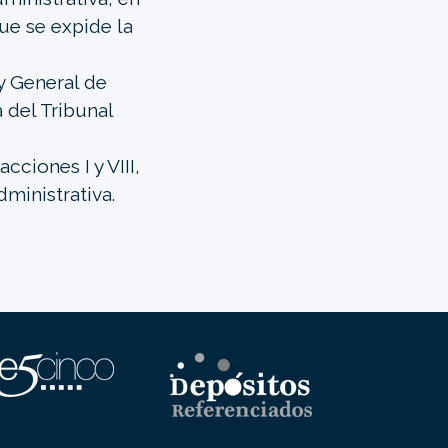
que se expide la
y General de
 del Tribunal
cciones I y VIII,
dministrativa.