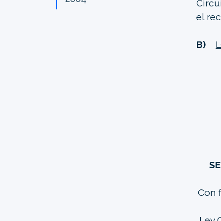
Circu
el re
B)
SE
Con f
Ley O