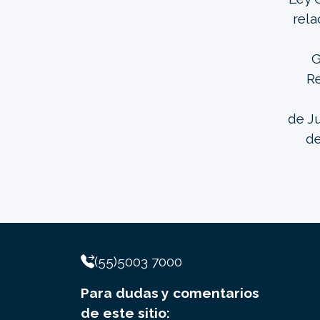
rela
G
Re
de Ju
de
(55)5003 7000
Para dudas y comentarios
de este sitio: