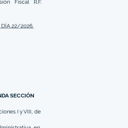
ón Fiscal R.F.
ÍA 22/2026.
NDA SECCIÓN
ones I y VIII, de
dministrativa, en