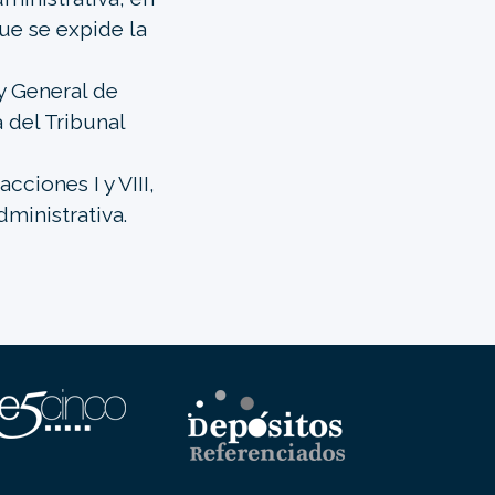
que se expide la
y General de
 del Tribunal
cciones I y VIII,
dministrativa.