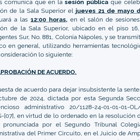
es comunica que en la
sesión pública
que celeb
ón de la Sala Superior el
jueves 21 de mayo d
uará a las
12:00 horas,
en el salón de sesione
ón de la Sala Superior, ubicado en el piso 16,
gentes Sur, No. 881, Colonia Nápoles, y se transmiti
co en general, utilizando herramientas tecnológi
consideración lo siguiente:
APROBACIÓN DE ACUERDO.
esta de acuerdo para dejar insubsistente la sente
tubre de 2024, dictada por esta Segunda Secci
encioso administrativo 20/1128-24-01-01-01-OL
-[07], en virtud de lo ordenado en la resolución
, pronunciada por el Segundo Tribunal Colegi
istrativa del Primer Circuito, en el Juicio de Am