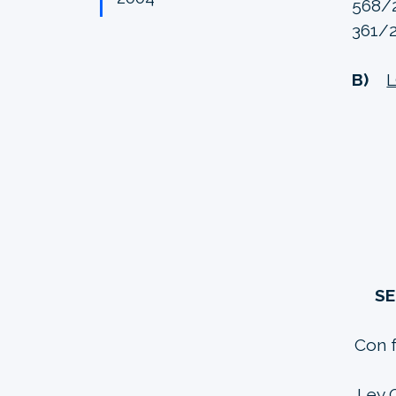
568/
361/2
B)
SE
Con f
Ley O