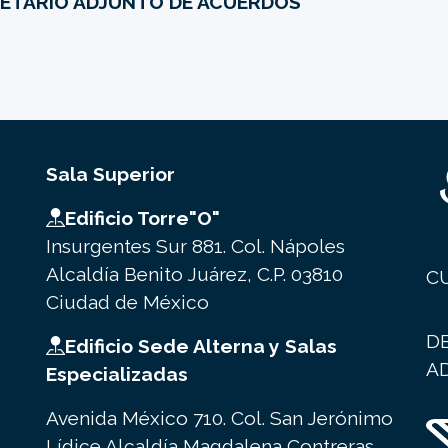
ETARIO ADJUNTO DE ACUERDOS
Sala Superior
Edificio Torre"O"
Insurgentes Sur 881. Col. Nápoles
Alcaldía Benito Juárez, C.P. 03810
C
Ciudad de México
D
Edificio Sede Alterna y Salas
A
Especializadas
Avenida México 710. Col. San Jerónimo
Lídice Alcaldía Magdalena Contreras.