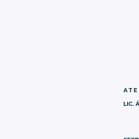
A T E
LIC.