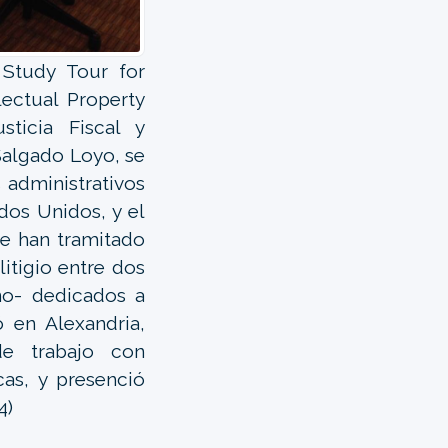
 Study Tour for
ectual Property
sticia Fiscal y
Salgado Loyo, se
 administrativos
dos Unidos, y el
e han tramitado
litigio entre dos
no- dedicados a
ó en Alexandria,
de trabajo con
as, y presenció
4)