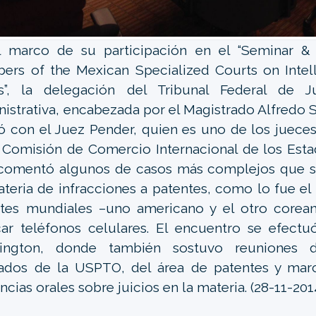
l marco de su participación en el “Seminar &
rs of the Mexican Specialized Courts on Intell
ts”, la delegación del Tribunal Federal de Ju
istrativa, encabezada por el Magistrado Alfredo 
ó con el Juez Pender, quien es uno de los jueces
 Comisión de Comercio Internacional de los Esta
 comentó algunos de casos más complejos que s
teria de infracciones a patentes, como lo fue el 
ntes mundiales –uno americano y el otro corea
car teléfonos celulares. El encuentro se efectu
ington, donde también sostuvo reuniones 
ados de la USPTO, del área de patentes y marc
ncias orales sobre juicios en la materia. (28-11-201