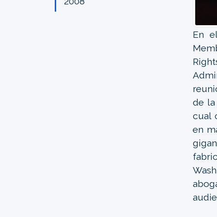
2008
En e
Membe
Righ
Admin
reuni
de la
cual
en ma
giga
fabri
Wash
abog
audie