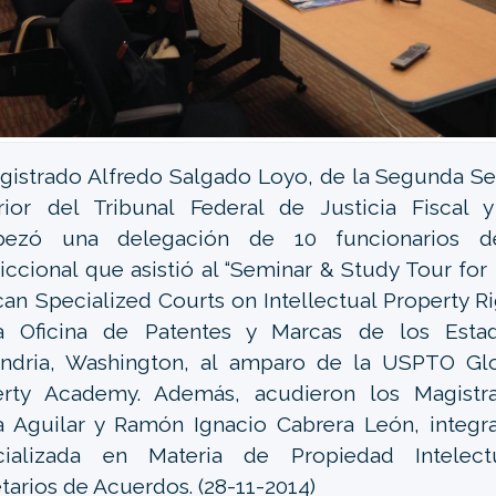
gistrado Alfredo Salgado Loyo, de la Segunda Se
ior del Tribunal Federal de Justicia Fiscal y 
bezó una delegación de 10 funcionarios d
diccional que asistió al “Seminar & Study Tour fo
an Specialized Courts on Intellectual Property Ri
a Oficina de Patentes y Marcas de los Esta
ndria, Washington, al amparo de la USPTO Glob
erty Academy. Además, acudieron los Magistr
 Aguilar y Ramón Ignacio Cabrera León, integra
cializada en Materia de Propiedad Intelec
tarios de Acuerdos. (28-11-2014)