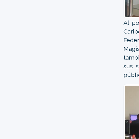
Al po
Carib
Feder
Magis
tambi
sus s
públi