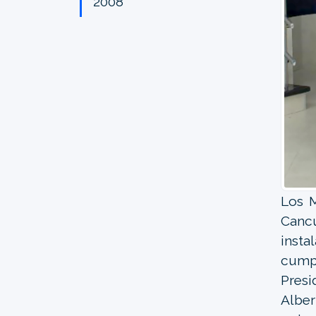
2008
Los M
Cancú
insta
cump
Presi
Alber