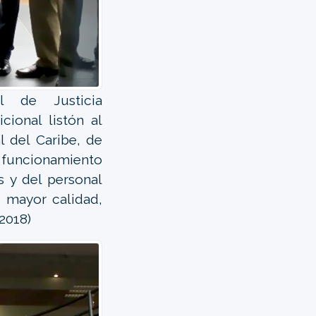
l de Justicia
cional listón al
l del Caribe, de
en funcionamiento
s y del personal
de mayor calidad,
-2018)