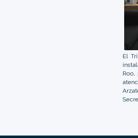
El Tr
insta
Roo, 
atenc
Arza
Secre